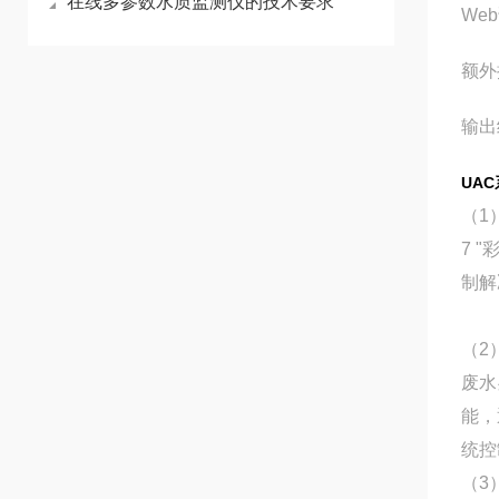
在线多参数水质监测仪的技术要求
We
额外
输出
UA
（1
7 
制解
（2
废水
能，
统控
（3