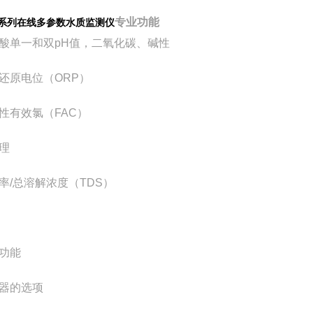
专业功能
C系列
在线多参数水质监测仪
酸单一和双pH值，二氧化碳、碱性
还原电位（ORP）
性有效氯（FAC）
理
率/总溶解浓度（TDS）
份功能
器的选项