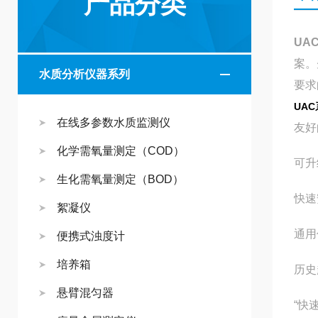
产品分类
UA
案。
水质分析仪器系列
要求
UA
在线多参数水质监测仪
友好
化学需氧量测定（COD）
可升
生化需氧量测定（BOD）
快速
絮凝仪
通用
便携式浊度计
培养箱
历史
悬臂混匀器
“快