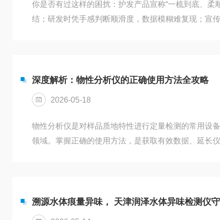
你是否有过这样的困扰：护发产品宣称“一梳到底、柔
结；研发时凭手感判断顺滑度，数据模糊难复现；宣
力？在美妆护发行业，“柔顺”“好梳”不再是模糊的感
津润泽质构仪（物性分析仪）搭配专用头发梳理夹具，
化、可对比、可追溯的科学测试，让头发梳理性告别主
准”！一、为什么头发梳理性，必须“测”出来？头发的
深度解析：物性分析仪的正确使用方法全攻略
验...
2026-05-18
物性分析仪是对样品质地特性进行定量检测的常用设
领域。掌握正确的使用方法，是获取有效数据、延长
的正确使用步骤，供操作者参考。1、使用前的环境与
稳、无振动的工作台面，远离气流扰动与温度剧烈变
净无损伤，并根据待测样品选择匹配的探头。启动设
正，确保物性分析仪的初始状态准确可靠。建议每次
溯源水体痕量异味， 天津润泽水体异味检测仪
进行校准。2、测...