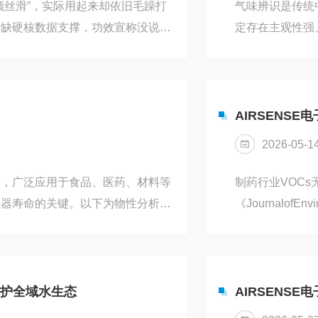
顺丝滑”，实际用起来却依旧毛躁打
气味辨识是传统
传缺硬核数据支撑，功效宣称没说服
定存在主观性强
官词，而是能被量化的核心指标。天
列优势，可快速
把“梳头”这个日常动作变成可量
数字化解析。本
观臆断，用精准数据定义“丝滑标
模型、研究成果
梳理性，直接决定护发产品的核心体
质分级、性味辨识
AIRSENS
2026-05-1
备，广泛应用于食品、医药、材料等
制药行业VOC
仪器寿命的关键。以下为物性分析仪
《Journalof
校准检查将物性分析仪放置于平
估的问题，从污
化处。开机前检查探头、夹具是否洁
视的核心污染源
备后，执行力传感器校准与零点校
主。药厂选取（
更换探头或测量不同批次前，均重新
复）差B厂：半
守护全域水生态