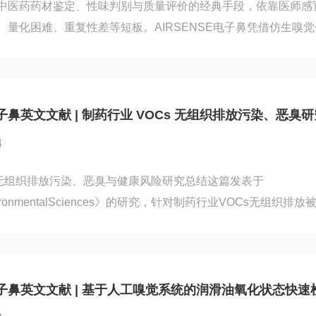
中医药药材鉴定、性味判别与质量评价的经典手段，依靠医师感
、量化困难、重复性差等短板。AIRSENSE电子鼻凭借仿生嗅
采集中药材挥发性气味指纹图谱，结合多元统计与智能算法实现
文系统梳理近十余年国内外相关研究文献，从设备原理、研究应
等方面，深度剖析AIRSENSE电子鼻在中药材真伪鉴别、产地
、炮制加工及仓储贮藏领域的研究现状。设备工作原理AIRSENS
E电子鼻英文文献 | 制药行业 VOCs 无组织排放污染、恶臭
4
s无组织排放污染、恶臭与健康风险研究总结这篇发表于
EnvironmentalSciences》的研究，针对制药行业VOCs无组织排
染特征、恶臭活性、健康风险三方面系统评估，明确无组织排放
。研究概况1、研究地点：某大型工业园区，以制药、钢铁、化
按密闭等级分3类）A厂：开放式生产，泄漏严重，LDAR（泄漏
密闭，大部分单元密封，少量泄漏C厂：高度密闭，无菌车间...