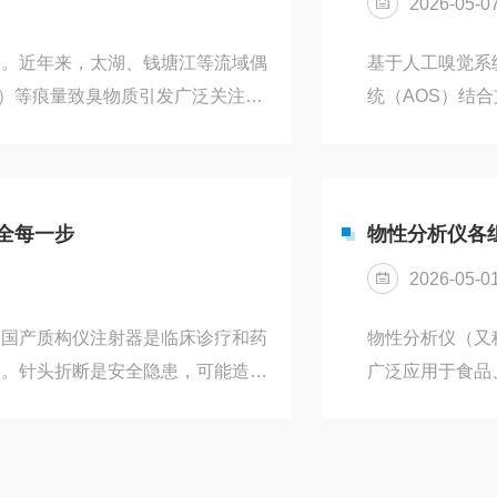
2026-05-0
定。近年来，太湖、钱塘江等流域偶
基于人工嗅觉系
IB）等痕量致臭物质引发广泛关注；
统（AOS）结
动持续推进，明确要求构建“溯源-
测，解决传统检
境治理刚需。自主研发水体异味检测
设备故障，实时监
化物传感器阵列法电子鼻技术，内置
等）多为离线检
化创新技术破解行业痛点，为...
（电子鼻）具备
全每一步
物性分析仪各
分，为在线...
2026-05-0
器国产质构仪注射器是临床诊疗和药
物性分析仪（又
全。针头折断是安全隐患，可能造成
广泛应用于食品
性能测试是器械生产和质检的环节。
解物性分析仪工
，以灵活、易操作的特点，为安全保
臂：这是仪器的
准包括YY/T0282—2009及
力，控制探头以恒