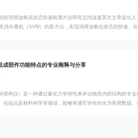
7
统的润滑油氧化状态快速检测方法研究总结这篇英文文章提出人
合支持向量机（SVM）的新方法，实现润滑油氧化状态的快速、
测离线、低效、复杂的痛点。研究背景1、润滑油氧化会引发润
测氧化状态至关重要。2、现有检测方法（介电常数、FTIR、G
测，存在操作复杂、成本高、无法实时监测等缺陷。3、人工嗅
结构简单、响应快、无需复杂预处理等优势，可用于检测润滑油
组成部件功能特点的专业阐释与分享
1
称质构仪）是一种通过量化力学特性来评估物质内部结构的专业
、化妆品及材料科学等领域，能够将感官评价转化为客观数据。
作原理，必须剖析核心组成部件及各自的功能特点。1、动力系
心脏，通常由高精度闭环伺服电机驱动。其主要功能是提供稳定
定或可变的速度（如0.01-40mm/s）进行上下移动。高精度的