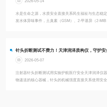
2026-05-14
水是生命之源，水质安全直接关系民生福祉与生态稳
发水体异味事件，土臭素（GSM）、2-甲基异（2-M
国家“十四五”生态环境监测规划、黑臭水体治理攻坚行
监测-评估”一体化体系，水体异味精准检测成为水环
仪我公司自主研发的水体异味分析仪采用主流金属氧
一体化样品前处理装置，专为国内水体场景定制，以国产
针头折断测试不费力！天津润泽质构仪，守护安
2026-05-07
注射器针头折断测试用实验护航医疗安全天津润泽仪
物递送的核心器械，针头的机械强度直接关系使用安
药液浪费、组织不适，甚至引发感染，因此针头折断
天津润泽仪器深耕精密检测领域，自主研发的质构仪
驾护航。01「遵循国内外标准」1、国内核心标准国内核心标