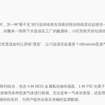
5指数时，另一种“看不见"的污染却依然在深夜的投诉热线里此起彼
，却飘来一阵阵下水道或化工厂的酸腐味；小区旁新开的垃圾转运
究竟该如何让异味“显形"，让污染源无处遁形？olfosense
列组合，包含 4 种 MOS 金属氧化物传感器、1 种 PID 光离
发物等多种恶臭气体进行检测。无论是单一气体浓度值，还是用户自
系统都能轻松应对，为用户提供全面且准确的监测数据。