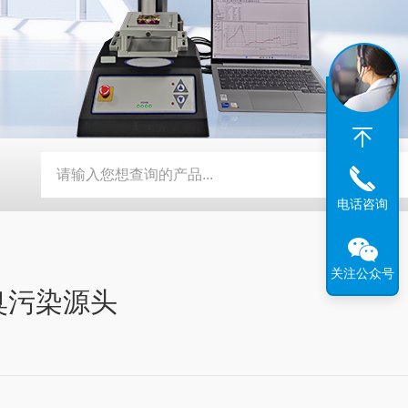
携式有毒气体检测仪
PG系列便携式多组分气体监测仪
DRY-
电话咨询
关注公众号
臭污染源头