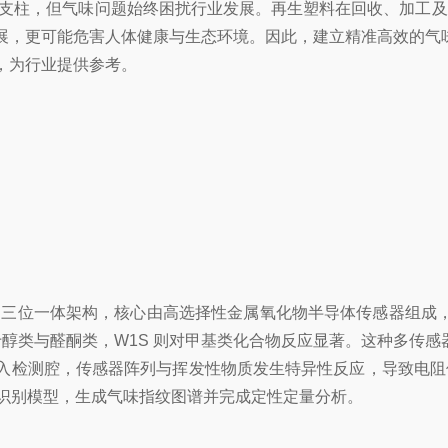
重要支柱，但气味问题始终困扰行业发展。再生塑料在回收、加
展，更可能危害人体健康与生态环境。因此，建立精准高效的气
，为行业提供参考。
- 模式识别" 三位一体架构，核心由高选择性金属氧化物半导体传感
灵敏于醇类与醛酮类，W1S 则对甲基类化合物反应显著。这种多
入检测腔，传感器阵列与挥发性物质发生特异性反应，导致电阻
式识别模型，生成气味指纹图谱并完成定性定量分析。