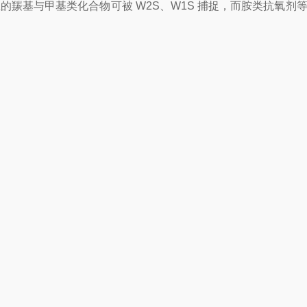
的羰基与甲基类化合物可被 W2S、W1S 捕捉，而胺类抗氧剂