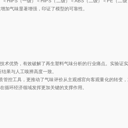
＜HIPS（一级）＜HIPS（二级）＜ABS（二级）＜PE（
次数增加气味显著增强，印证了模型的可靠性。
适配的技术优势，有效破解了再生塑料气味分析的行业痛点。实验
分析结果与人工嗅辨高度一致。
质管控工具，更推动了气味评价从主观感官向客观量化的转变，
必将在循环经济领域发挥更加关键的支撑作用。