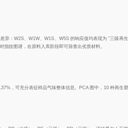
：W2S、W1W、W1S、W5S 的响应值均表现为 "三级再
比对指纹图谱，在原料入库阶段即可筛查出劣质材料。
98.37%，可充分表征样品气味整体信息。PCA 图中，10 种再