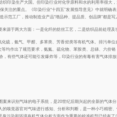
纺织印染生产大国。但印染行业对化学原料和水的利用率很大，
环保关注的重点。《印染行业“十四五"发展指导意见》中就明
造示范工厂，推动制造业产品“增品种、提品质、创品牌"都是写
要来源于两大方面：一是化纤的纺丝工艺，二是纺织品前处理及
氧化硫，氨气、甲醛、多苯类、芳香烃类等有机气体。排污单位自
监测频次等均作出了规范要求，氨氮、硫化物、苯胺类、总锑、六
胁，有些气体还可能引发爆炸等，印染行业的有毒有害气体排放
来识别气味的电子系统，是20世纪后期兴起的全新的气体分析技术。
拟人的嗅觉器官对气味进行感知、分析和判断，是一种小巧精密、
恶臭污染和环境有机气体分析方面作为重要的校准机型已经有了