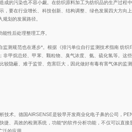
造成的污染也不容小觑。在纺织原料加工为纺织品的生产过程
确表示，要在行业增长、科技创新、结构调整、绿色发展四大方向
入规划的发展路径。
功能性后处理整理工序。
监测规范也在逐步*。根据《排污单位自行监测技术指南 纺织印
价铬；非甲烷总烃、甲苯、颗粒物、臭气浓度、氨、硫化氢等。这
比较隐蔽、难于监管、危害巨大，因此做好有毒有害气体的监
德国AIRSENSE是较早开发商业化电子鼻的公司，PEN3.
快捷、高效的检测系统，功能*的软件分析功能，不仅可以直接
广泛的应用。