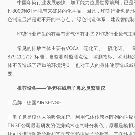
中国印染行业发展较快，加工能力位居世界前列，已是
过8000种对环境带来破坏的化学品。因此，印染行业也是
色制造显然是避不开的中心点，*绿色制造体系，建设智能制
印染行业产生的有毒有害气体有哪些？印染行业废气主
常见的排放气体主要有VOCs、硫化氢、二硫化碳、二
879-2017)》标准，自监测对监测点位、监测指标、
体不仅造成了严重的环境污染，也对工人的身体健康造成威
要。
推荐设备—
—
便携/在线
电子鼻恶臭监测仪
品牌：德国AIRSENSE
电子鼻是模仿人的嗅觉系统，利用气体传感器阵列的响应图案
ENSE公司最新研发的便携式常态气味分析仪，原理是模
还可以进行溯源分析和恶臭气体影响因子分析等。其在环境