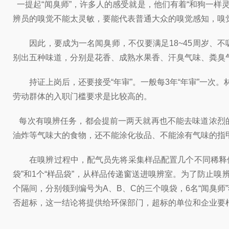
一提起“闻臭师”，许多人的感受就是，他们有着“和狗一样
辨员的嗅觉不能太灵敏，要能代表普通大众的嗅觉感知，嗅
因此，要成为一名闻臭师，不仅要满足18~45周岁、不
别出五种味道，分别是花香、成熟水果香、汗臭气味、粪臭
持证上岗后，还要接受“年审”。一般每3年“年审”一次。
劳动群体的入职门槛要求是比较高的。
每次有嗅辨任务，
都会提前一两天就再也不能去味道浓烈
油炸等气味大的食物，还不能涂化妆品、不能涂有气味的指
在嗅辨过程中，配气员先将采集样品配置几个不同稀释倍
袋”和1个“样品袋”，从样品传递窗送进嗅辨室。为了防止嗅辨
个隔间，分别领到编号为A、B、C的三个嗅袋，6名“闻臭
否超标，这一结论将提供给环保部门，超标的单位和企业要